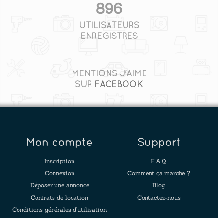
896
UTILISATEURS
ENREGISTRÉS
MENTIONS J'AIME
SUR
FACEBOOK
Mon compte
Support
Inscription
F.A.Q.
Connexion
Comment ça marche ?
Déposer une annonce
Blog
Contrats de location
Contactez-nous
Conditions générales d'utilisation