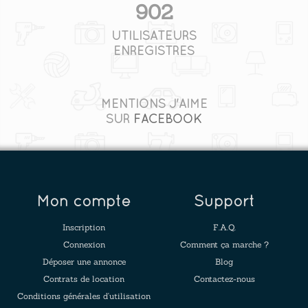
902
UTILISATEURS
ENREGISTRÉS
MENTIONS J'AIME
SUR
FACEBOOK
Mon compte
Support
Inscription
F.A.Q.
Connexion
Comment ça marche ?
Déposer une annonce
Blog
Contrats de location
Contactez-nous
Conditions générales d'utilisation