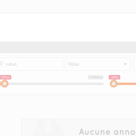
Villas
10Km
1 000Km
-2Dhs
Aucune anno