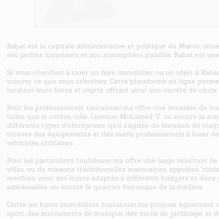
Rabat est la capitale administrative et politique du Maroc, situé
ses jardins luxuriants et son atmosphère paisible, Rabat est une
Si vous cherchez à louer un bien immobilier ou un objet à Rabat
trouver ce que vous cherchez. Cette plateforme en ligne permet
location leurs biens et objets, offrant ainsi une variété de choi
Pour les professionnels, toutalouer.ma offre une occasion de l
telles que le centre-ville, l'avenue Mohamed V, ou encore la zon
différents types d'entreprises, qu'il s'agisse de bureaux, de ma
trouver des équipements et des outils professionnels à louer, te
véhicules utilitaires.
Pour les particuliers, toutalouer.ma offre une large sélection de
villas, ou de maisons traditionnelles marocaines, appelées "ria
meublés, avec des loyers adaptés à différents budgets et dans de
ambassades, ou encore le quartier historique de la médina.
Outre les biens immobiliers, toutalouer.ma propose également u
sport, des instruments de musique, des outils de jardinage, et d