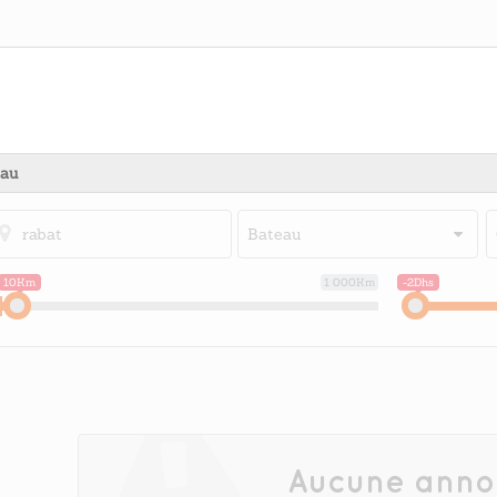
eau
Bateau
10Km
1 000Km
-2Dhs
Aucune anno