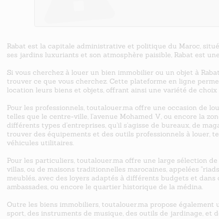
Rabat est la capitale administrative et politique du Maroc, situé
ses jardins luxuriants et son atmosphère paisible, Rabat est une
Si vous cherchez à louer un bien immobilier ou un objet à Rabat
trouver ce que vous cherchez. Cette plateforme en ligne permet
location leurs biens et objets, offrant ainsi une variété de choi
Pour les professionnels, toutalouer.ma offre une occasion de l
telles que le centre-ville, l'avenue Mohamed V, ou encore la zon
différents types d'entreprises, qu'il s'agisse de bureaux, de ma
trouver des équipements et des outils professionnels à louer, te
véhicules utilitaires.
Pour les particuliers, toutalouer.ma offre une large sélection de
villas, ou de maisons traditionnelles marocaines, appelées "ria
meublés, avec des loyers adaptés à différents budgets et dans de
ambassades, ou encore le quartier historique de la médina.
Outre les biens immobiliers, toutalouer.ma propose également u
sport, des instruments de musique, des outils de jardinage, et d