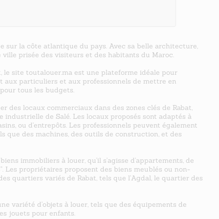
e sur la côte atlantique du pays. Avec sa belle architecture,
 ville prisée des visiteurs et des habitants du Maroc.
, le site toutalouer.ma est une plateforme idéale pour
 aux particuliers et aux professionnels de mettre en
x pour tous les budgets.
ouer des locaux commerciaux dans des zones clés de Rabat,
e industrielle de Salé. Les locaux proposés sont adaptés à
gasins, ou d'entrepôts. Les professionnels peuvent également
ls que des machines, des outils de construction, et des
 biens immobiliers à louer, qu'il s'agisse d'appartements, de
ds". Les propriétaires proposent des biens meublés ou non-
s quartiers variés de Rabat, tels que l'Agdal, le quartier des
ne variété d'objets à louer, tels que des équipements de
es jouets pour enfants.