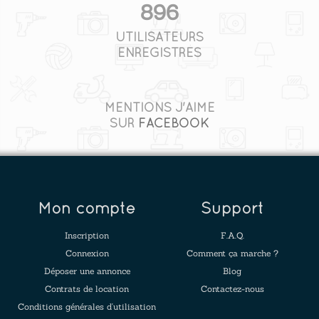
896
UTILISATEURS
ENREGISTRÉS
MENTIONS J'AIME
SUR
FACEBOOK
Mon compte
Support
Inscription
F.A.Q.
Connexion
Comment ça marche ?
Déposer une annonce
Blog
Contrats de location
Contactez-nous
Conditions générales d'utilisation