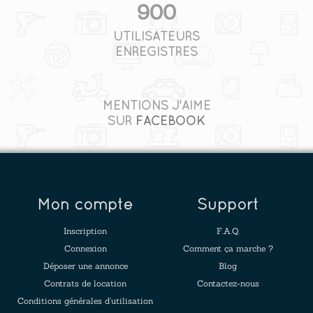
900
UTILISATEURS
ENREGISTRÉS
MENTIONS J'AIME
SUR
FACEBOOK
Mon compte
Support
Inscription
F.A.Q.
Connexion
Comment ça marche ?
Déposer une annonce
Blog
Contrats de location
Contactez-nous
Conditions générales d'utilisation