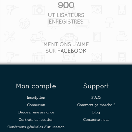
900
UTILISATEURS
ENREGISTRÉS
MENTIONS J'AIME
SUR
FACEBOOK
Mon compte
Support
Inscription
F.A.Q.
Connexion
Comment ça marche ?
Déposer une annonce
Blog
Contrats de location
Contactez-nous
Conditions générales d'utilisation