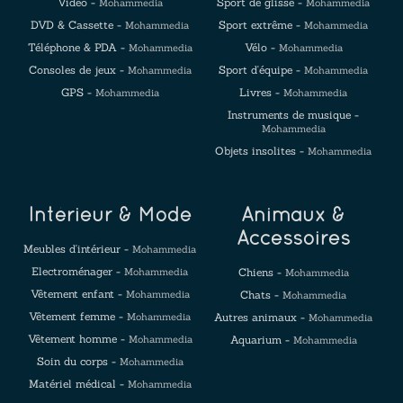
Vidéo -
Sport de glisse -
Mohammedia
Mohammedia
DVD & Cassette -
Sport extrême -
Mohammedia
Mohammedia
Téléphone & PDA -
Vélo -
Mohammedia
Mohammedia
Consoles de jeux -
Sport d'équipe -
Mohammedia
Mohammedia
GPS -
Livres -
Mohammedia
Mohammedia
Instruments de musique -
Mohammedia
Objets insolites -
Mohammedia
Intérieur & Mode
Animaux &
Accessoires
Meubles d'intérieur -
Mohammedia
Electroménager -
Mohammedia
Chiens -
Mohammedia
Vêtement enfant -
Mohammedia
Chats -
Mohammedia
Vêtement femme -
Mohammedia
Autres animaux -
Mohammedia
Vêtement homme -
Mohammedia
Aquarium -
Mohammedia
Soin du corps -
Mohammedia
Matériel médical -
Mohammedia