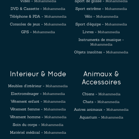
Vidéo -
Sport de glisse -
Mohammedia
Mohammedia
DVD & Cassette -
Sport extrême -
Mohammedia
Mohammedia
Téléphone & PDA -
Vélo -
Mohammedia
Mohammedia
Consoles de jeux -
Sport d'équipe -
Mohammedia
Mohammedia
GPS -
Livres -
Mohammedia
Mohammedia
Instruments de musique -
Mohammedia
Objets insolites -
Mohammedia
Intérieur & Mode
Animaux &
Accessoires
Meubles d'intérieur -
Mohammedia
Electroménager -
Mohammedia
Chiens -
Mohammedia
Vêtement enfant -
Mohammedia
Chats -
Mohammedia
Vêtement femme -
Mohammedia
Autres animaux -
Mohammedia
Vêtement homme -
Mohammedia
Aquarium -
Mohammedia
Soin du corps -
Mohammedia
Matériel médical -
Mohammedia