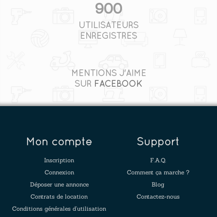
900
UTILISATEURS
ENREGISTRÉS
MENTIONS J'AIME
SUR
FACEBOOK
Mon compte
Support
Inscription
F.A.Q.
Connexion
Comment ça marche ?
Déposer une annonce
Blog
Contrats de location
Contactez-nous
Conditions générales d'utilisation