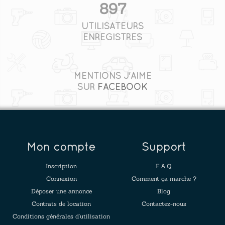
897
UTILISATEURS
ENREGISTRÉS
MENTIONS J'AIME
SUR
FACEBOOK
Mon compte
Support
Inscription
F.A.Q.
Connexion
Comment ça marche ?
Déposer une annonce
Blog
Contrats de location
Contactez-nous
Conditions générales d'utilisation