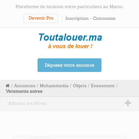
Plateforme de location entre particuliers au Maroc.
Devenir Pro
Inscription
-
Connexion
Déposez votre annonce
/
Annonces
/
Mohammedia
/
Objets
/
Evenement
/
Vetements soiree
Afficher les filtres