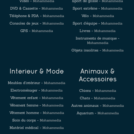
Vidéo -
Sport de glisse -
Mohammedia
Mohammedia
DVD & Cassette -
Sport extrême -
Mohammedia
Mohammedia
Téléphone & PDA -
Vélo -
Mohammedia
Mohammedia
Consoles de jeux -
Sport d'équipe -
Mohammedia
Mohammedia
GPS -
Livres -
Mohammedia
Mohammedia
Instruments de musique -
Mohammedia
Objets insolites -
Mohammedia
Intérieur & Mode
Animaux &
Accessoires
Meubles d'intérieur -
Mohammedia
Electroménager -
Mohammedia
Chiens -
Mohammedia
Vêtement enfant -
Mohammedia
Chats -
Mohammedia
Vêtement femme -
Mohammedia
Autres animaux -
Mohammedia
Vêtement homme -
Mohammedia
Aquarium -
Mohammedia
Soin du corps -
Mohammedia
Matériel médical -
Mohammedia