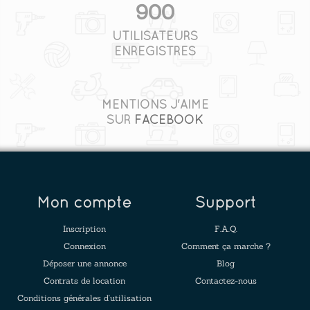
900
UTILISATEURS
ENREGISTRÉS
MENTIONS J'AIME
SUR
FACEBOOK
Mon compte
Support
Inscription
F.A.Q.
Connexion
Comment ça marche ?
Déposer une annonce
Blog
Contrats de location
Contactez-nous
Conditions générales d'utilisation