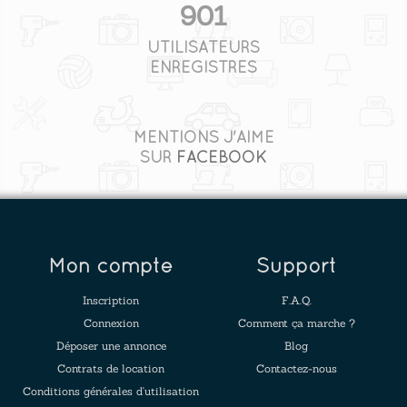
901
UTILISATEURS
ENREGISTRÉS
MENTIONS J'AIME
SUR
FACEBOOK
Mon compte
Support
Inscription
F.A.Q.
Connexion
Comment ça marche ?
Déposer une annonce
Blog
Contrats de location
Contactez-nous
Conditions générales d'utilisation