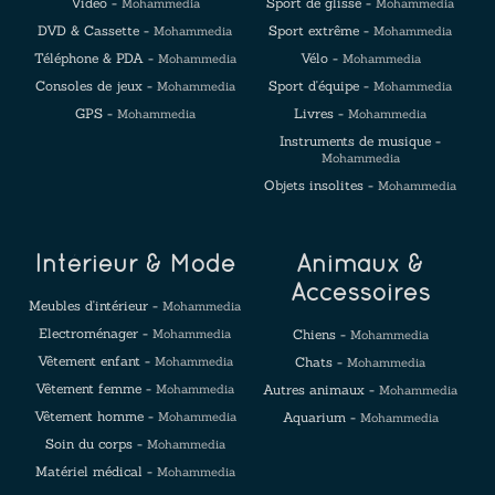
Vidéo -
Sport de glisse -
Mohammedia
Mohammedia
DVD & Cassette -
Sport extrême -
Mohammedia
Mohammedia
Téléphone & PDA -
Vélo -
Mohammedia
Mohammedia
Consoles de jeux -
Sport d'équipe -
Mohammedia
Mohammedia
GPS -
Livres -
Mohammedia
Mohammedia
Instruments de musique -
Mohammedia
Objets insolites -
Mohammedia
Intérieur & Mode
Animaux &
Accessoires
Meubles d'intérieur -
Mohammedia
Electroménager -
Mohammedia
Chiens -
Mohammedia
Vêtement enfant -
Mohammedia
Chats -
Mohammedia
Vêtement femme -
Mohammedia
Autres animaux -
Mohammedia
Vêtement homme -
Mohammedia
Aquarium -
Mohammedia
Soin du corps -
Mohammedia
Matériel médical -
Mohammedia